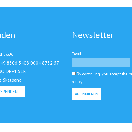
nden
Newsletter
ft e.V.
Email
49 8306 5408 0004 8752 57
NO DEF1 SLR
By continuing, you accept the p
e Skatbank
policy
 SPENDEN