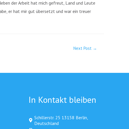
 Neben der Arbeit hat mich gefreut, Land und Leute
abe, er hat mir gut übersetzt und war ein treuer
Next Post
→
In Kontakt bleiben
Schillerstr. 25 13158 Berlin,
Deutschland