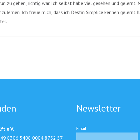
n zu gehen, richtig war. Ich selbst habe viel gesehen und gelernt.
zulernen. Ich freue mich, dass ich Destin Simplice kennen gelernt h
ter.
nden
Newsletter
ft e.V.
Email
49 8306 5408 0004 8752 57