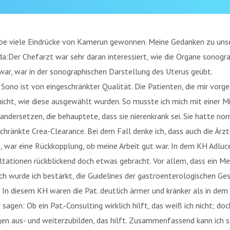
abe viele Eindrücke von Kamerun gewonnen. Meine Gedanken zu uns
:Der Chefarzt war sehr daran interessiert, wie die Organe sonograph
war, war in der sonographischen Darstellung des Uterus geübt.
Sono ist von eingeschränkter Qualität. Die Patienten, die mir vorge
icht, wie diese ausgewählt wurden. So musste ich mich mit einer M
andersetzen, die behauptete, dass sie nierenkrank sei. Sie hatte n
chränkte Crea-Clearance. Bei dem Fall denke ich, dass auch die Är
, war eine Rückkopplung, ob meine Arbeit gut war. In dem KH Adlu
tationen rückblickend doch etwas gebracht. Vor allem, dass ein Me
h wurde ich bestärkt, die Guidelines der gastroenterologischen Ge
 In diesem KH waren die Pat. deutlich ärmer und kränker als in de
r sagen: Ob ein Pat.-Consulting wirklich hilft, das weiß ich nicht; d
en aus- und weiterzubilden, das hilft. Zusammenfassend kann ich s