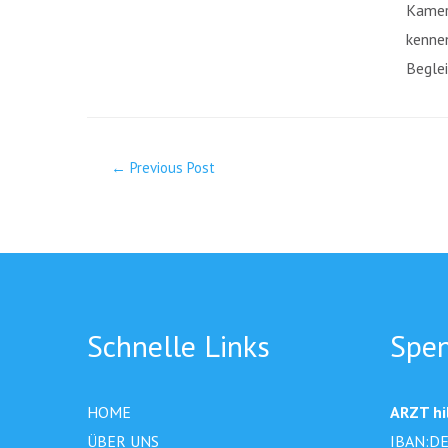
Kameru
kennen
Beglei
←
Previous Post
Schnelle Links
Spe
HOME
ARZT hil
ÜBER UNS
IBAN:DE