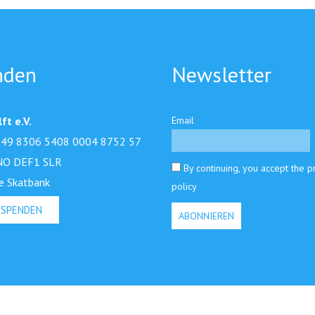
nden
Newsletter
ft e.V.
Email
49 8306 5408 0004 8752 57
NO DEF1 SLR
By continuing, you accept the p
e Skatbank
policy
 SPENDEN