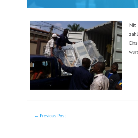
Mit 
zahl
Eins
wurd
←
Previous Post